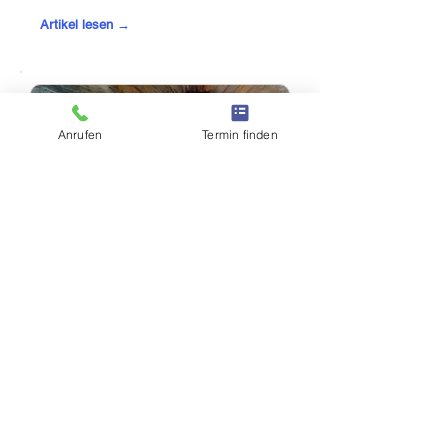
Artikel lesen →
Anrufen
Termin finden
DIAGNOSTIK
Die Irisdiagnose & gesundheitliche
Zusammenhänge
Artikel lesen →
Bereit für Ihren ersten Termin?
Vereinbaren Sie jetzt einen Termin –
oder starten Sie mit dem kostenlosen