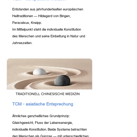
Entstanden aus jahrhundertealten europäischen
Heiltraditionen — Hildegard von Bingen,
Paracelsus, Kneipp.
Im Mittelpunkt steht die individuelle Konstitution
des Menschen und seine Einbettung in Natur und
Jahreszeiten.
TRADITIONELL CHINESISCHE MEDIZIN
TCM - asiatische Entsprechung
Ähnliches ganzheitliches Grundprinzip:
Gleichgewicht, Fluss der Lebensenergie,
individuelle Konstitution. Beide Systeme betrachten
den Menschen als Ganzes — mit unterschiedlichen