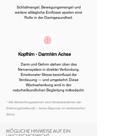
Schlafmangel, Bewegungsmangel und
weitere alltägliche Einflüsse spielen eine
Rolle in der Darmgesundheit.
Kopfhirn - Darmhirn Achse
Darm und Gehirn stehen über das
Nervensystem in direkter Verbindung.
Emotionaler Stress beeinflusst die
Verdauung — und umgekehrt. Diese
Wechselwirkung wird in der
naturheilkundlichen Begleitung mitbedacht.
* Alle Betrachtungsebenen sind Hinweisverfahren der
Erfahrungsheilkunde – keine Diagnose im medizinischen
Sinne.
MÖGLICHE HINWEISE AUF EIN